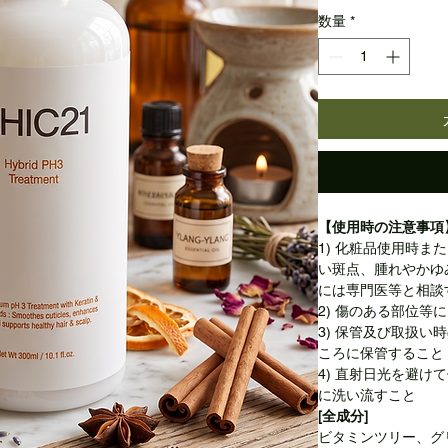
数量
*
【使用時の注意事項
1) 化粧品使用時
い斑点、腫れやかゆ
には専門医等と相談
2) 傷のある部位等
3) 保管及び取扱い
ころに保管すること
4) 直射日光を避け
に洗い流すこと
[全成分]
ビタミンツリー、グ