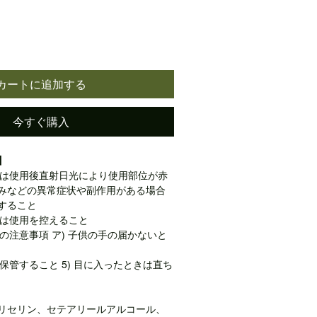
カートに追加する
今すぐ購入
】
または使用後直射日光により使用部位が赤
みなどの異常症状や副作用がある場合
すること
には使用を控えること
時の注意事項 ア) 子供の手の届かないと
て保管すること 5) 目に入ったときは直ち
リセリン、セテアリールアルコール、