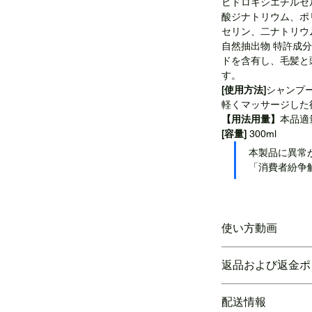
ヒドロキシエチルセ
酸ジナトリウム、ポ
セリン、二ナトリウ
自然抽出物 特許成
ドを含有し、毛髪と
す。
[使用方法]
シャンプ
軽くマッサージした
【用法用量】
本品適
[容量]
 300ml
本製品に異常
「消費者紛争
使い方動画
https://youtube.co
返品および返金ポ
si=VGK2HLWTrnYW
配送情報
未開封製品