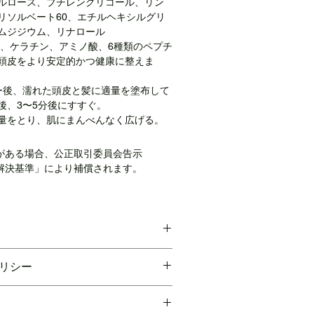
ルロース、ブチレングリコール、リン
リソルベート60、エチルヘキシルグリ
ムジジウム、リナロール
分、ケラチン、アミノ酸、6種類のペプチ
頭皮をより安定的かつ健康に整えま
ー後、濡れた頭皮と髪に適量を塗布して
後、3〜5分後にすすぐ。
量をとり、肌にまんべんなく広げる。
がある場合、公正取引委員会告示
解決基準」により補償されます。
m/shorts/fRyf7GW_8dE?
リシー
R-62
は購入後7日以内に交換、返金可能で