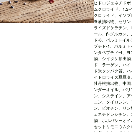
ヒドロジェネチドポ
ムクロライド、1,2
クロライド、イソプ
養液抽出物、セリン
ライズドケラチン、
ール、β-グルカン、
ド-8、パルミトイル
プチド-1、パルミト
ンタペプチド-4、
物、シイタケ抽出物
ドコラーゲン、ハイ
ド米タンパク質、ハ
イドロライズ豆豆タ
牡丹根抽出物、中国
ンダーオイル、バリ
ン、システイン、ア
ニン、タイロシン、
ン、ビオチン、リン
ェネチドレシチン、
物、ホホバシーオイ
セットリモニウムク