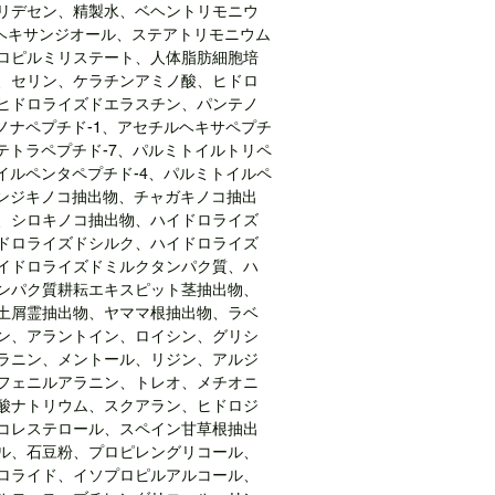
リデセン、精製水、ベヘントリモニウ
-ヘキサンジオール、ステアトリモニウム
ロピルミリステート、人体脂肪細胞培
、セリン、ケラチンアミノ酸、ヒドロ
ヒドロライズドエラスチン、パンテノ
ノナペプチド-1、アセチルヘキサペプチ
テトラペプチド-7、パルミトイルトリペ
イルペンタペプチド-4、パルミトイルペ
ヨンジキノコ抽出物、チャガキノコ抽出
、シロキノコ抽出物、ハイドロライズ
ドロライズドシルク、ハイドロライズ
イドロライズドミルクタンパク質、ハ
ンパク質耕耘エキスピット茎抽出物、
土屑霊抽出物、ヤママ根抽出物、ラベ
ン、アラントイン、ロイシン、グリシ
ラニン、メントール、リジン、アルジ
フェニルアラニン、トレオ、メチオニ
酸ナトリウム、スクアラン、ヒドロジ
コレステロール、スペイン甘草根抽出
ル、石豆粉、プロピレングリコール、
ロライド、イソプロピルアルコール、