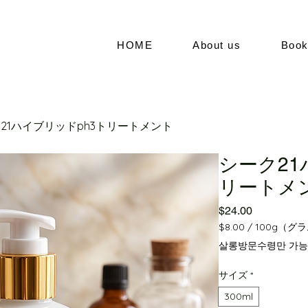
HOME
About us
Boo
21ハイブリッドph3トリートメント
シーク21
リートメ
価格
$24.00
$8.00
/
100g（グ
100g
살롱방문수령만 가능
ご
と
サイズ
*
に
$8.00
300ml