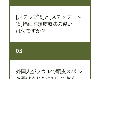
境を根本的に改善し、毛根を強化
し、健康な頭皮と強く美しい髪を
提供します。またAIスパイラルミ
[ステップ18]と[ステップ
ラーを通じてこれまで受けられな
15]幹細胞頭皮療法の違い
は何ですか？
かった徹底した頭皮診断で気にな
る頭皮健康を漢方に解決します。
「15段階も素晴らしいですが、18
03
段階は「経験」が異なります。」
単に段階だけ増えたのではなく、
全身マッサージベッドでの休息と
外国人がソウルで頭皮スパ
微細電流（Yスティック）の科学的
を受けるときに知っておく
べき5つのこと
ケアが加わったエコジャンデのシ
グネチャープログラムに会いまし
ょう。[18段階だけの5つの追加ス
最近韓国を訪れる外国人観光客の
ペシャルケア]頭皮の鎮静セラムの
間で最も熱い人気を得ているK-ビ
適用刺激された頭皮を素早く落ち
ューティーコースはまさに「ヘッ
EcoJardin Jamsil LotteTower, Seoul
着かせ、栄養供給のための最高の
ドスパ」です。でも初めて経験す
CEO：Heedong Kim
Phone：+82-2-3213-4343
体調を作り出します。温熱ミステ
Business Number: 816-30-01721Mail-order
る方なら、いくつか気になる点が
Reportㅣ
Number: No. 2024-SeoulSongpa-3150
ィングキャップケア温かい微温温
あります。ソウルで最高のプレミ