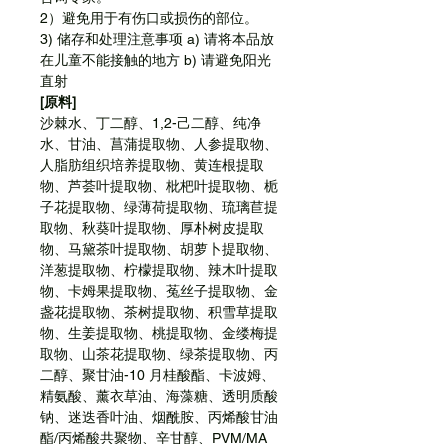
2）避免用于有伤口或损伤的部位。
3) 储存和处理注意事项 a) 请将本品放
在儿童不能接触的地方 b) 请避免阳光
直射
[原料]
沙棘水、丁二醇、1,2-己二醇、纯净
水、甘油、菖蒲提取物、人参提取物、
人脂肪组织培养提取物、黄连根提取
物、芦荟叶提取物、枇杷叶提取物、栀
子花提取物、绿薄荷提取物、琉璃苣提
取物、秋葵叶提取物、厚朴树皮提取
物、马黛茶叶提取物、胡萝卜提取物、
洋葱提取物、柠檬提取物、辣木叶提取
物、卡姆果提取物、菟丝子提取物、金
盏花提取物、茶树提取物、积雪草提取
物、生姜提取物、桃提取物、金缕梅提
取物、山茶花提取物、绿茶提取物、丙
二醇、聚甘油-10 月桂酸酯、卡波姆、
精氨酸、薰衣草油、海藻糖、透明质酸
钠、迷迭香叶油、烟酰胺、丙烯酸甘油
酯/丙烯酸共聚物、辛甘醇、PVM/MA