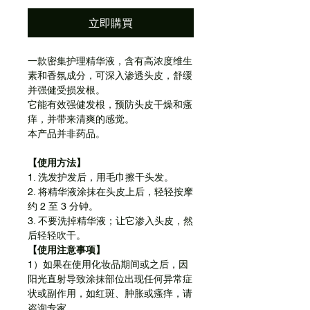
立即購買
一款密集护理精华液，含有高浓度维生
素和香氛成分，可深入渗透头皮，舒缓
并强健受损发根。
它能有效强健发根，预防头皮干燥和瘙
痒，并带来清爽的感觉。
本产品并非药品。
【使用方法】
1. 洗发护发后，用毛巾擦干头发。
2. 将精华液涂抹在头皮上后，轻轻按摩
约 2 至 3 分钟。
3. 不要洗掉精华液；让它渗入头皮，然
后轻轻吹干。
【使用注意事项】
1）如果在使用化妆品期间或之后，因
阳光直射导致涂抹部位出现任何异常症
状或副作用，如红斑、肿胀或瘙痒，请
咨询专家。