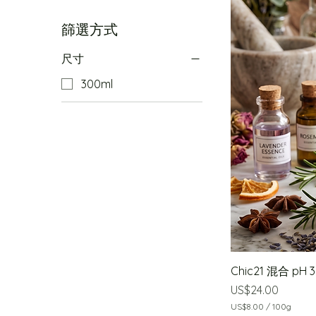
篩選方式
尺寸
300ml
Chic21 混合 pH 
價格
US$24.00
US$8.00
/
100g