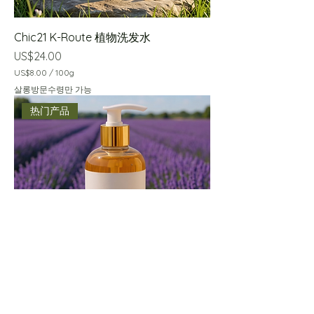
Chic21 K-Route 植物洗发水
價格
US$24.00
US$8.00
/
100g
每
살롱방문수령만 가능
1
0
热门产品
0
公
克
U
S
$
8
.
0
0
Chic 21舒缓保湿头皮及头发天然精华液