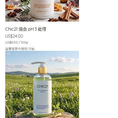
Chic21 混合 pH 3 处理
價格
US$24.00
US$8.00
/
100g
每
살롱방문수령만 가능
1
0
0
公
克
U
S
$
8
.
0
0